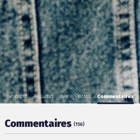
Descriptif
Résultat
Avis
Photos
Commentaires
Commentaires
(
)
156