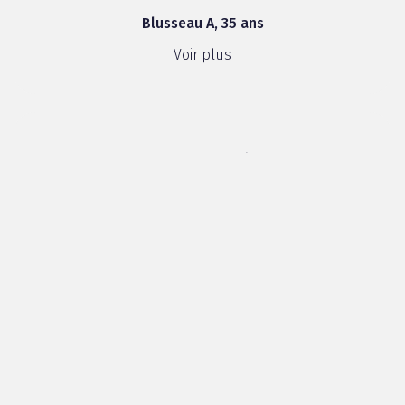
texture est moelleuse et ...
Blusseau A, 35 ans
Voir plus
5 / 5
Vous l'avez déjà goûtée ? 🍕 Si oui, quelle est
votre garniture préférée ? 😍 Chez nous, elle fait
l'unanimité et on en rachète régulièrement !
Hâte de lire vos avis. 😊
Meltem K, 33 ans
Voir plus