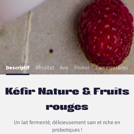
Descriptif
Résultat
Avis
Photos
Commentaires
Kéfir Nature & Fruits
rouges
Un lait fermenté, délicieusement sain et riche en
probiotiques !